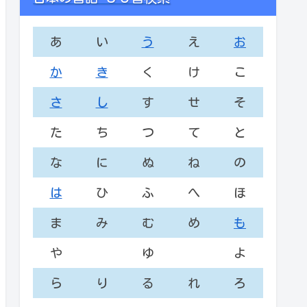
あ
い
う
え
お
か
き
く
け
こ
さ
し
す
せ
そ
た
ち
つ
て
と
な
に
ぬ
ね
の
は
ひ
ふ
へ
ほ
ま
み
む
め
も
や
ゆ
よ
ら
り
る
れ
ろ